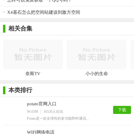
怎样可以免费获取一个QQ号码？
【秘语空间免费版推荐】
X4基石怎么把空间站建设到敌方空间
秘语空间免费版在私密社交领域表现出色，其最大的亮点在
于对用户隐私的极致保护，让用户能够毫无顾虑地表达自己。丰
相关合集
富的话题内容和多样的玩法，满足了不同用户的社交需求，无论
是想要轻松娱乐，还是深入交流，都能在这里找到合适的空间。
而且，软件不断更新的活动和内容，保持了新鲜感和吸引力。对
于喜欢分享生活、参与线下活动，且注重隐私保护的用户来说，
秘语空间免费版是一款值得尝试的私密社交软件。
奈斯TV
小小的生命
本类排行
potato官网入口
下载
94.03M
16520
人在玩
Potato是一款全球性的多功能即时通讯...
WIFI网络电话