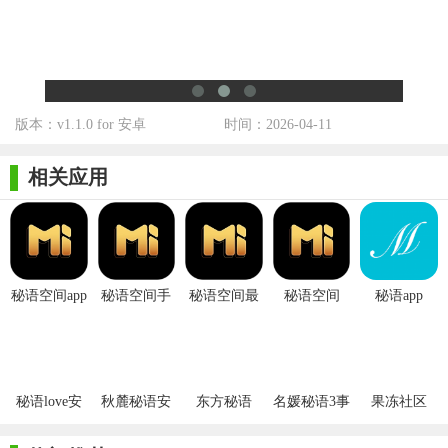
1. 丰富的话题讨论：涵盖生活、娱乐、科技、文化、情感等
各个领域的话题。无论是当下热门的影视综艺，还是前沿的科技
动态，亦或是生活中的小确幸与烦恼，都能在相应话题下找到同
好一起交流分享。
版本：v1.1.0 for 安卓
时间：2026-04-11
2. 精彩的匿名故事：用户可以在软件上匿名分享自己的亲身
相关应用
经历、奇幻故事或内心感悟等，增加交流的趣味性和神秘感。
3. 实用的社交指南：软件会不定期发布一些社交技巧、情感
建议等内容，帮助用户提升社交能力，更好地处理人际关系。这
些指南结合实际案例，通俗易懂，具有很强的实用性。
秘语空间app
秘语空间手
秘语空间最
秘语空间
秘语app
4. 舒缓的音频内容：提供舒缓音乐、情感故事等音频内容，
官方
机版
新版
用户可随时收听，放松身心，缓解疲惫。
【秘语空间免费版用法】
秘语love安
秋麓秘语安
东方秘语
名媛秘语3事
果冻社区
1. 下载安装：在应用商店搜索“秘语空间”，下载安装后选择
卓版
卓版
业婚礼
Android版
手机登录，填写昵称、头像、出生日期等信息完成注册。