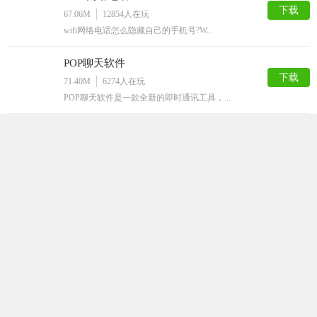
下载
67.06M
12854
人在玩
wifi网络电话怎么隐藏自己的手机号?W...
POP聊天软件
下载
71.40M
6274
人在玩
POP聊天软件是一款全新的即时通讯工具，...
临时手机号
下载
42.79M
5292
人在玩
临时手机号安卓版是一款临时手机号接码平台...
觅爱社交平台
下载
73.09M
4733
人在玩
觅爱社交平台是一款专注于为用户提供安全、...
电销神器app安卓版
下载
65.46M
3536
人在玩
现在很多人都是做电话销售的，每次拨号非常...