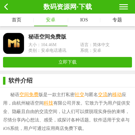
数码资源网·下载
首页
|
安卓
|
IOS
|
专题
秘语空间免费版
大小：
104.46M
语言：简体中文
类别：安卓电话通讯
系统：安卓
立即下载
软件介绍
空间
免费
社交
交流
移动
秘语
版是一款主打私密
与匿名
的
应
科技
用，由杭州秘语空间
有限公司开发。它致力于为用户提供安
全、隐蔽且自由的交流空间，让人们可以摆脱现实身份的束缚，
尽情分享内心想法、感受，或探讨各种话题。软件适用于安卓与
iOS系统，用户可通过应用商店免费下载。