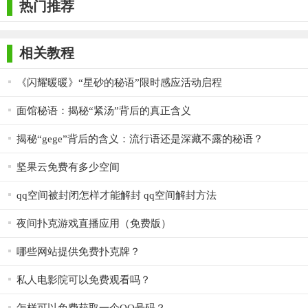
热门推荐
2. 设置隐私权限：进入“隐私设置”界面，自定义动态可见范
围、位置权限等，确保信息安全。例如，用户可以隐藏真实身
相关教程
份，设置动态可见范围为仅好友可见，并关闭位置权限。
《闪耀暖暖》“星砂的秘语”限时感应活动启程
3. 浏览与互动：浏览动态广场或加入兴趣社区，通过右滑点
赞、左滑过滤筛选内容，系统自动推荐同频用户，发起私信聊天
面馆秘语：揭秘“紧汤”背后的真正含义
或线下活动邀约。用户可以根据不同话题创建不同匿名角色，增
揭秘“gege”背后的含义：流行语还是深藏不露的秘语？
加交流的趣味性和神秘感。
坚果云免费有多少空间
4. 管理聊天对象：对于频繁联系或重要的聊天对象，可以将
其设为特别关注，这样在聊天列表中会优先显示，方便快速回
qq空间被封闭怎样才能解封 qq空间解封方法
复。同时，定期清理不常联系的聊天对象，保持聊天列表的整
夜间扑克游戏直播应用（免费版）
洁。
哪些网站提供免费扑克牌？
5. 利用加密功能：对于一些特别敏感或私密的聊天内容，使
用软件自带的加密功能进行加密处理。设置加密密码时，尽量选
私人电影院可以免费观看吗？
择复杂且不易被猜到的组合，确保信息安全性。