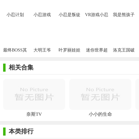
小忍计划
小忍游戏
小忍是叛徒
VR游戏小忍
我是熊孩子
计划
游戏
最终BOSS其
大明王爷
叶罗丽娃娃
迷你世界超
洛克王国破
实是好人
店
老旧版
解版
相关合集
奈斯TV
小小的生命
本类排行