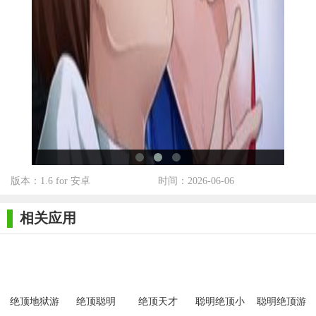
探险，共同面对地狱世界的种种挑战。
4. 游戏还设有成就系统和排行榜功能，玩家可以通过完成各
种成就和挑战来提升自己的排名和荣誉。
5. 游戏支持多种语言，方便不同国家和地区的玩家进行游戏
和交流。
【绝顶地狱优势】
1. 《绝顶地狱》拥有独特的艺术风格和精美的画面表现，给
版本：1.6 for 安卓
时间：2026-06-06
玩家带来极致的视觉享受。
2. 游戏内容丰富多样，玩家可以在游戏中体验到不同的探险
相关应用
乐趣和挑战刺激。
3. 游戏支持多人合作游玩，增强了游戏的互动性和社交性，
让玩家可以与好友一起分享游戏的快乐。
【绝顶地狱点评】
绝顶地狱游
绝顶聪明
绝顶天才
聪明绝顶小
聪明绝顶游
戏
游戏
戏