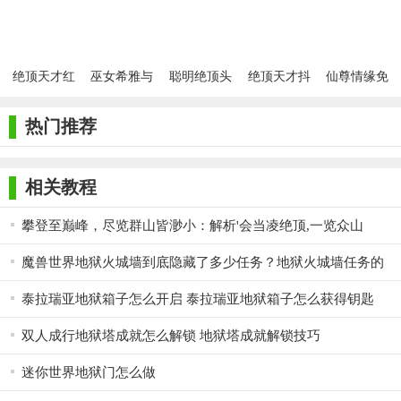
《绝顶地狱》是一款极具创意和挑战性的冒险解谜游戏。它
以其独特的艺术风格和丰富的游戏内容吸引了大量玩家的喜爱和
追捧。同时，游戏还注重玩家的互动和社交体验，让玩家可以在
绝顶天才红
巫女希雅与
聪明绝顶头
绝顶天才抖
仙尊情缘免
游戏中结交更多的朋友和分享更多的快乐。总的来说，《绝顶地
包版
触手的绝顶
脑大风暴
音版
费手游
仪式
狱》是一款值得一试的游戏佳作。
热门推荐
相关教程
攀登至巅峰，尽览群山皆渺小：解析'会当凌绝顶,一览众山
小'的深远意境
魔兽世界地狱火城墙到底隐藏了多少任务？地狱火城墙任务的
超全完成方法揭秘！
泰拉瑞亚地狱箱子怎么开启 泰拉瑞亚地狱箱子怎么获得钥匙
双人成行地狱塔成就怎么解锁 地狱塔成就解锁技巧
迷你世界地狱门怎么做