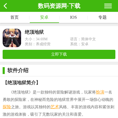
数码资源网·下载
首页
|
安卓
|
IOS
|
专题
绝顶地狱
大小：
34.69M
语言：简体中文
类别：养成经营
系统：安卓
立即下载
软件介绍
【绝顶地狱简介】
扮演
《绝顶地狱》是一款独特的冒险解谜游戏，玩家将
一名
勇敢的探险家，在神秘而危险的地狱世界中展开一场惊心动魄的
探险
艺术
之旅。游戏以其独特的
风格、丰富的游戏内容和紧张刺
激的游戏体验，吸引了无数玩家的关注和喜爱。