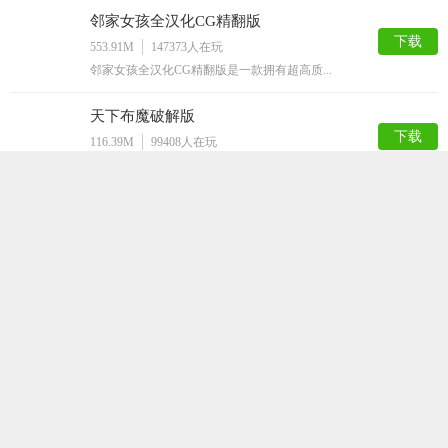
邻家女孩全汉化CG精翻版
下载
553.91M
147373
人在玩
邻家女孩全汉化CG精翻版是一款拥有超高质...
天下布魔破解版
下载
116.39M
99408
人在玩
天下布魔破解版是一款剧情非常诙谐的二次元...
女仆LIFE
下载
447.91M
98317
人在玩
女仆LIFE是一款简单的SLG游戏，游戏...
火影之异族崛起汉化版
下载
847.39M
78787
人在玩
火影之异族崛起汉化版是根据火影忍者动漫改...
家神女房
下载
157.36M
69541
人在玩