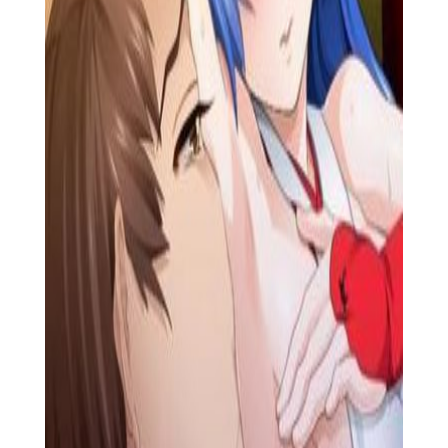
1. 玩家需要探索各种不同的地狱场景，包括火山、熔岩河、
恶魔巢穴等，每个场景都有其独特的挑战和谜题等待玩家去发现
和解决。
2. 在探险过程中，玩家需要收集各种道具和装备，提升自己
的能力和战斗力，以应对越来越强大的敌人和危险。
3. 游戏还设有丰富的剧情线和角色设定，玩家需要与各种
NPC进行交互，了解他们的故事和背景，逐步揭开地狱世界的神
秘面纱。
【绝顶地狱功能】
1. 游戏支持多种操作方式，包括键盘、手柄和触摸屏等，满
足不同玩家的操作习惯和需求。
2. 游戏设有多种难度模式，玩家可以根据自己的实力和喜好
选择适合自己的挑战难度。
3. 游戏支持在线多人合作游玩，玩家可以邀请好友一起组队