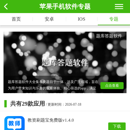
苹果手机软件专题
|
|
|
首页
安卓
IOS
专题
题库答题软件
题库答题软件大全集各类题目于一体，涉及广泛领域，旨在
点击查看
为用户带来知识与乐趣的双重体验。精心筛选的app，满足
您不同的答题需求，让您在答题中享受成长的快乐。详尽的
解析助您深入理解题目，快来选择下载，开启智慧之旅吧！
共有
29
款应用
/ 更新时间：2026-07-18
教资刷题宝免费版v1.4.0
下载