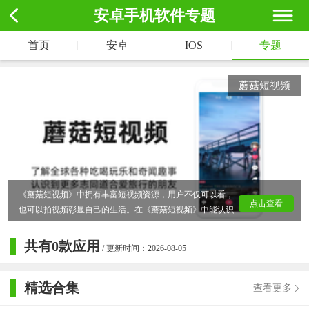
安卓手机软件专题
|
|
|
首页
安卓
IOS
专题
蘑菇短视频
《蘑菇短视频》中拥有丰富短视频资源，用户不仅可以看，
点击查看
也可以拍视频彰显自己的生活。在《蘑菇短视频》中能认识
到更多志同道合爱旅行的盆友，了解全球各种吃喝玩乐和奇
闻趣事，让我们了解什么样的话题是现在热门的、从而获得
共有
0
款应用
/ 更新时间：2026-08-05
更多的乐趣！
精选合集
查看更多