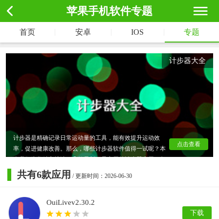
苹果手机软件专题
|
|
|
首页
安卓
IOS
专题
计步器大全
计步器是精确记录日常运动量的工具，能有效提升运动效
点击查看
率，促进健康改善。那么，哪些计步器软件值得一试呢？本
次我们为您精心挑选了几款最新、最实用的计步器应用，包
括咕咚健身计步器、暖暖计步器和极光计步等。这些软件功
共有
6
款应用
/ 更新时间：2026-06-30
能强大、操作简便，无论您是健身爱好者还是健康关注者，
都能找到适合自己的选择。快来下载体验，开启健康运动之
OuiLivev2.30.2
旅吧！
下载