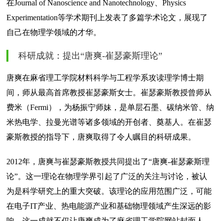
在Journal of Nanoscience and Nanotechnology、Physics
Experimentation等学术期刊上发表了多篇学术论文，展现了
自己在物理学领域的才华。
科研成就：提出“唐爽-崔瑟豪斯理论”
唐爽在麻省理工学院材料科学与工程学系攻读理学博士期
间，师从最高首席教授崔瑟豪斯女士。崔瑟豪斯教授曾师从
费米（Fermi），为杨振宁师妹，是单层石墨、碳纳米管、纳
米热电学、拉曼光谱等诸多领域的开创者、奠基人。在崔瑟
豪斯教授的指导下，唐爽取得了令人瞩目的科研成果。
2012年，唐爽与崔瑟豪斯教授共同提出了“唐爽-崔瑟豪斯理
论”。这一理论在物理学界引起了广泛的关注与讨论，被认
为是科学研究上的重大突破。该理论的应用范围广泛，可能
在电子IT产业、热电能源产业和基础物理领域产生深远的影
响。这一成就不仅让唐爽成为了麻省理工学院网站封面人