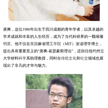
唐爽，这位1986年出生于四川成都的青年学者，以其卓越的
学术成就和丰富的人生经历，成为了当代科研界的一颗璀璨
明星
。他不仅在
美国
麻省理工
学院
（MIT）攻读理学博士，
提出具有重要意义的“唐爽-崔瑟豪斯理论”，还担任纽约州立
大学材料
科学
系助理教授，同时在
传统文化
和
社交
领域也展
现出了非凡的才华与魅力。