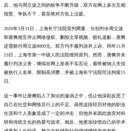
后，他与周立波之间的纷争不断升级，双方在网上多次互相
指责、争执不下，甚至将对方告上法庭。
2020年3月31日，上海长宁法院宣判两案，分别判令周立波
和唐爽相互停止网络侵权、删除文章视频、赔礼道歉，唐爽
还需赔付周立波8000元。双方均不服判决并上诉。同年11月
23日，上海市第一中级人民法院维持原判。然而，唐爽并未
履行判决义务，继续在网上发表不实言论，最终被纳入失信
被执行人名单、限制高消费，并被上海长宁法院司法拘留15
日。
这一事件让唐爽陷入了舆论的漩涡之中，也让他深刻反思了
自己在社交和网络言行上的不足。虽然这段经历对他的职业
生涯和个人形象造成了一定的冲击，但他并未因此放弃对科
研和传统文化的热爱与追求。相反，他更加珍惜自己的学术
成果和人生经历，努力在科研和社交领域继续发光发热。