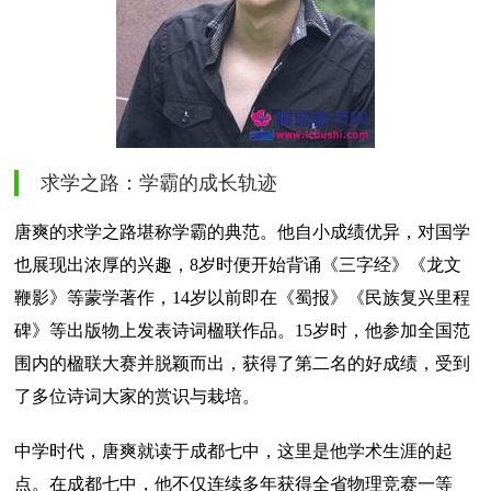
求学之路：学霸的成长轨迹
唐爽的求学之路堪称学霸的典范。他自小成绩优异，对国学
也展现出浓厚的兴趣，8岁时便开始背诵《三字经》《龙文
鞭影》等蒙学著作，14岁以前即在《蜀报》《民族复兴里程
碑》等出版物上发表诗词楹联作品。15岁时，他参加全国范
围内的楹联大赛并脱颖而出，获得了第二名的好成绩，受到
了多位诗词大家的赏识与栽培。
中学时代，唐爽就读于成都七中，这里是他学术生涯的起
点。在成都七中，他不仅连续多年获得全省物理竞赛一等