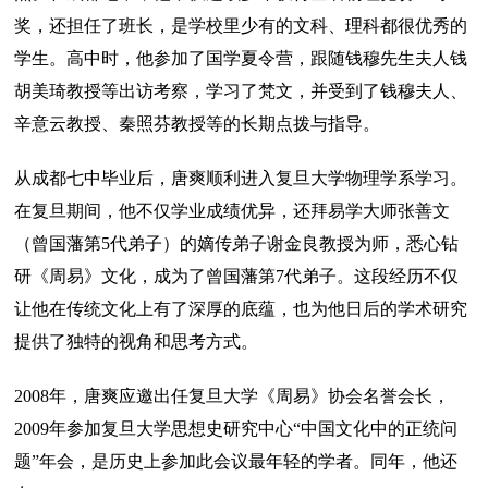
奖，还担任了班长，是学校里少有的文科、理科都很优秀的
学生。高中时，他参加了国学夏令营，跟随钱穆先生夫人钱
胡美琦教授等出访考察，学习了梵文，并受到了钱穆夫人、
辛意云教授、秦照芬教授等的长期点拨与指导。
从成都七中毕业后，唐爽顺利进入复旦大学物理学系学习。
在复旦期间，他不仅学业成绩优异，还拜易学大师张善文
（曾国藩第5代弟子）的嫡传弟子谢金良教授为师，悉心钻
研《周易》文化，成为了曾国藩第7代弟子。这段经历不仅
让他在传统文化上有了深厚的底蕴，也为他日后的学术研究
提供了独特的视角和思考方式。
2008年，唐爽应邀出任复旦大学《周易》协会名誉会长，
2009年参加复旦大学思想史研究中心“中国文化中的正统问
题”年会，是历史上参加此会议最年轻的学者。同年，他还