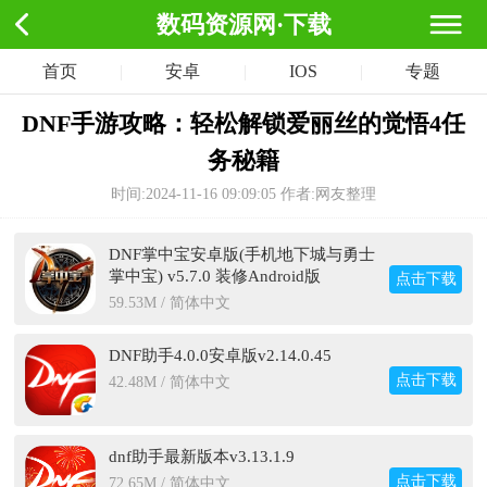
数码资源网·下载
首页
|
安卓
|
IOS
|
专题
DNF手游攻略：轻松解锁爱丽丝的觉悟4任
务秘籍
时间:2024-11-16 09:09:05
作者:网友整理
DNF掌中宝安卓版(手机地下城与勇士
掌中宝) v5.7.0 装修Android版
点击下载
59.53M / 简体中文
DNF助手4.0.0安卓版v2.14.0.45
点击下载
42.48M / 简体中文
dnf助手最新版本v3.13.1.9
点击下载
72.65M / 简体中文