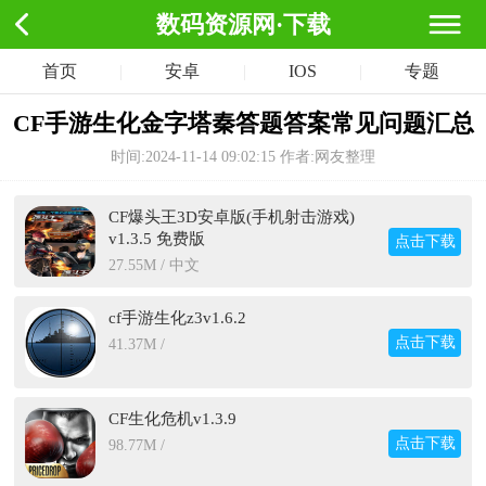
数码资源网·下载
首页
|
安卓
|
IOS
|
专题
CF手游生化金字塔秦答题答案常见问题汇总
时间:2024-11-14 09:02:15
作者:网友整理
CF爆头王3D安卓版(手机射击游戏)
v1.3.5 免费版
点击下载
27.55M / 中文
cf手游生化z3v1.6.2
点击下载
41.37M /
CF生化危机v1.3.9
点击下载
98.77M /