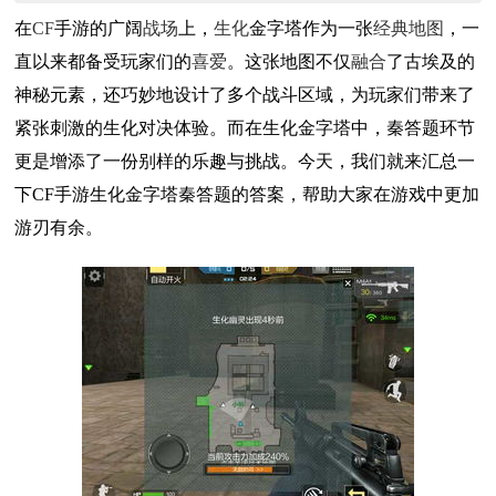
在
CF
手游的广阔
战场
上，
生化
金字塔作为一张
经典
地图
，一
直以来都备受玩家们的
喜爱
。这张地图不仅
融合
了古埃及的
神秘元素，还巧妙地设计了多个战斗区域，为玩家们带来了
紧张刺激的生化对决体验。而在生化金字塔中，秦答题环节
更是增添了一份别样的乐趣与挑战。今天，我们就来汇总一
下CF手游生化金字塔秦答题的答案，帮助大家在游戏中更加
游刃有余。