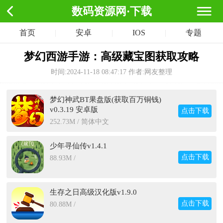
数码资源网·下载
首页
|
安卓
|
IOS
|
专题
梦幻西游手游：高级藏宝图获取攻略
时间:2024-11-18 08:47:17
作者:网友整理
梦幻神武BT果盘版(获取百万铜钱)
v0.3.19 安卓版
点击下载
252.73M / 简体中文
少年寻仙传v1.4.1
点击下载
88.93M /
生存之日高级汉化版v1.9.0
点击下载
80.88M /