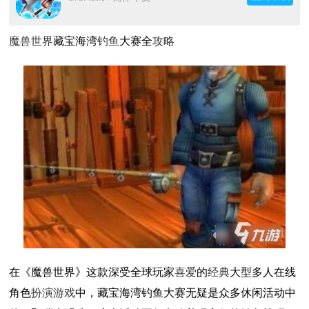
魔兽世界
藏宝海湾
钓鱼
大赛全
攻略
在《魔兽世界》这款深受全球玩家
喜爱
的
经典
大型多人在线
角色
扮演游戏
中，藏宝海湾钓鱼大赛无疑是众多休闲活动中