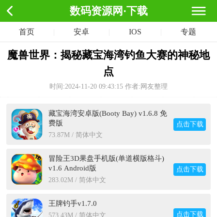
数码资源网·下载
首页
|
安卓
|
IOS
|
专题
魔兽世界：揭秘藏宝海湾钓鱼大赛的神秘地
点
时间:2024-11-20 09:43:15
作者:网友整理
藏宝海湾安卓版(Booty Bay) v1.6.8 免
费版
点击下载
73.87M / 简体中文
冒险王3D果盘手机版(单道横版格斗)
v1.6 Android版
点击下载
283.02M / 简体中文
王牌钓手v1.7.0
点击下载
573.43M / 简体中文