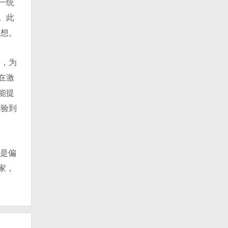
一统
。此
梦想。
果，为
在激
能提
体验到
还是偏
家，