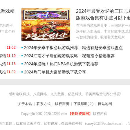
机游戏精
2024年最受欢迎的三国志
版游戏合集有哪些可以下
4年精选推
在浩瀚的游戏世界中，三国题材一
4年这个科
深厚的历史底蕴、丰富的故事线以
与智慧的碰撞，吸引着无数玩家...
2024年安卓平板必玩游戏推荐：精选有趣安卓游戏盘点
11-02
容错
2024江南才子唐伯虎游戏攻略：秘籍指令精选推荐
11-19
烘焙
2024年必玩！热门NBA单机游戏下载推荐
11-16
戏推
2024热门单机大富翁游戏下载分享
11-02
感谢速联科技、八度网络、九九数据、亿恩科技、群英网络赞助部分带宽!
关于本站
|
联系方式
|
版权声明
|
下载帮助(？)
|
网站地图
Copyright 2002-2020 95262.com
【数码资源网】
版权所有
自互联网，版权归原著所有。如有侵权，敬请来信告知
（smzy2023@outlook.co