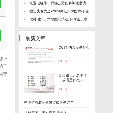
打尽！
光遇破晓季：揭秘云野仙乡神秘之境
微信头像大全-2024微信头像图片-有趣
的微信头像
黑神话第二章地图高清-黑神话第二章
地图介绍
最新文章
CCTN的含义是什么
众多三
07-19
情于
受智
黄泉路上无老少猜
一成语是什么？
07-19
中国竹胺农药研发突破者是谁？
揭秘三国：子义究竟是谁？