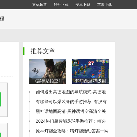
文章频道
软件下载
安卓下载
苹果下载
教程
推荐文章
《黑神话悟空》
梦幻西游75级剧
全地图布局解析
情通关秘籍：全
如何退出高德地图的导航模式-高德地
全地图一览及收
流程详细攻略
集品位置指南
图怎么退出导航
有哪些可以爆装备的手游推荐_有没有
可以爆装备的手游
黑神话地图高清-黑神话悟空高清全关
卡地图图片
2024热门超智能足球手游推荐：精选
足球游戏大全
原神灯谜全攻略：猜灯谜活动答案一网