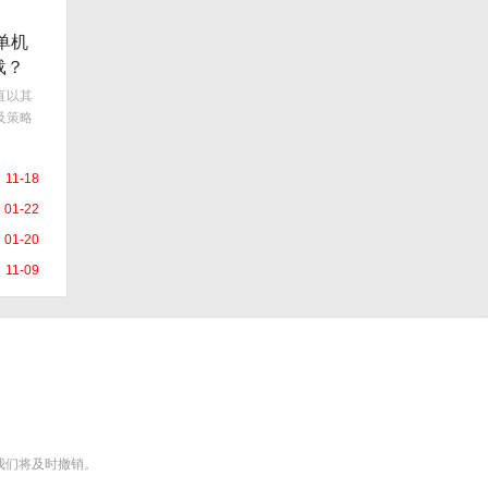
单机
载？
直以其
及策略
11-18
01-22
01-20
11-09
m），我们将及时撤销。