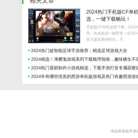
相关文章
2024热门手机版CF单
选，一键下载畅玩！
手机版CF单机游戏下载：202
荐，热血枪战一触即发！在202
技飞速发展的时代，手...
2024热门超智能足球手游推荐：精选足球游戏大全
2024精选！薄樱鬼游戏系列下载顺序指南，趣味横生不
2024热门蛋糕制作小游戏精选，下载手游打造专属甜蜜
过！
2024年有哪些优质的西游单机版游戏及热门有趣西游游
时光！
荐？
本站所有软件来