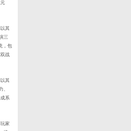
化元
戏以其
演三
统，包
无双战
》以其
力、
养成系
为玩家