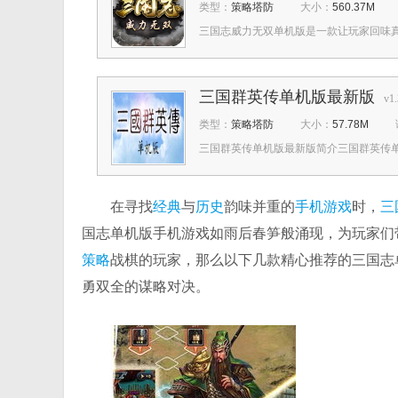
类型：
策略塔防
大小：
560.37M
三国志威力无双单机版是一款让玩家回味真
三国群英传单机版最新版
v1.
类型：
策略塔防
大小：
57.78M
三国群英传单机版最新版简介三国群英传单
在寻找
经典
与
历史
韵味并重的
手机游戏
时，
三
国志单机版手机游戏如雨后春笋般涌现，为玩家们
策略
战棋的玩家，那么以下几款精心推荐的三国志
勇双全的谋略对决。