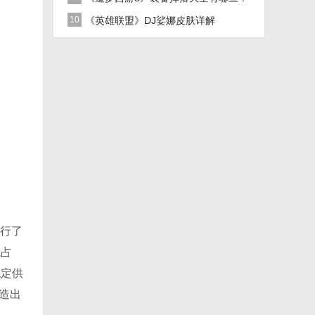
10
《英雄联盟》DJ娑娜皮肤详解
进行了
域占
稳定供
造出