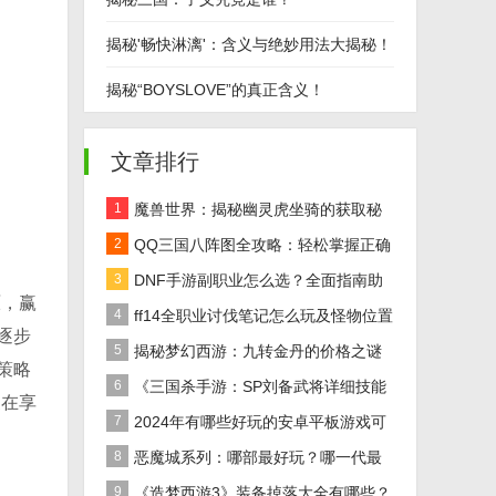
揭秘'畅快淋漓'：含义与绝妙用法大揭秘！
揭秘“BOYSLOVE”的真正含义！
文章排行
1
魔兽世界：揭秘幽灵虎坐骑的获取秘
籍！
2
QQ三国八阵图全攻略：轻松掌握正确
路线
3
DNF手游副职业怎么选？全面指南助
原，赢
你做出最佳决策！
4
ff14全职业讨伐笔记怎么玩及怪物位置
逐步
汇总在哪里？
5
揭秘梦幻西游：九转金丹的价格之谜
策略
及全面解析
6
《三国杀手游：SP刘备武将详细技能
家在享
效果解析》
7
2024年有哪些好玩的安卓平板游戏可
以下载推荐？
8
恶魔城系列：哪部最好玩？哪一代最
经典？
9
《造梦西游3》装备掉落大全有哪些？