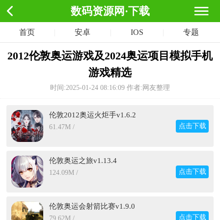
数码资源网·下载
首页
|
安卓
|
IOS
|
专题
2012伦敦奥运游戏及2024奥运项目模拟手机
游戏精选
时间:2025-01-24 08:16:09
作者:网友整理
伦敦2012奥运火炬手v1.6.2
点击下载
61.47M /
伦敦奥运之旅v1.13.4
点击下载
124.09M /
伦敦奥运会射箭比赛v1.9.0
点击下载
79.62M /