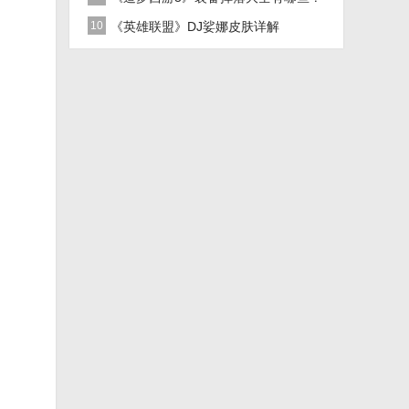
10
《英雄联盟》DJ娑娜皮肤详解