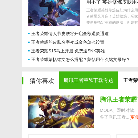
用不了 英雄修炼皮肤用
因介绍
王者荣耀英雄修炼皮肤为什么用
者荣耀又开启了英雄修炼，玩家
费使用指定英雄的皮肤，但是有..
王者荣耀情人节皮肤将开启全额退款通道
王者荣耀的皮肤名字变成金色怎么设置
王者荣耀S15马上开启 免费送SNK英雄
王者荣耀蒙恬铭文怎么搭配？蒙恬用什么铭文最好？
猜你喜欢
腾讯王者荣耀下载专题
王者荣
腾讯王者荣耀
MOBA、即时对战
备了腾讯王者...
[更多