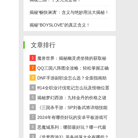
揭秘'畅快淋漓'：含义与绝妙用法大揭秘！
揭秘“BOYSLOVE”的真正含义！
文章排行
1
魔兽世界：揭秘幽灵虎坐骑的获取秘
籍！
2
QQ三国八阵图全攻略：轻松掌握正确
路线
3
DNF手游副职业怎么选？全面指南助
你做出最佳决策！
4
ff14全职业讨伐笔记怎么玩及怪物位置
汇总在哪里？
5
揭秘梦幻西游：九转金丹的价格之谜
及全面解析
6
《三国杀手游：SP刘备武将详细技能
效果解析》
7
2024年有哪些好玩的安卓平板游戏可
以下载推荐？
8
恶魔城系列：哪部最好玩？哪一代最
经典？
9
《造梦西游3》装备掉落大全有哪些？