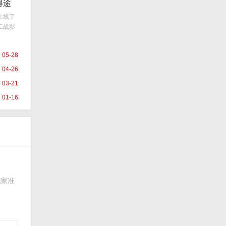
得途
上线了
工战影
05-28
04-26
03-21
01-16
玩家准