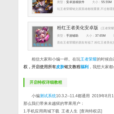
类型：
安卓游戏软件
大小：
55.55M
玩王者荣耀铭文跟英雄都很重要,不过都需要水
粉红王者美化安卓版
(王者荣耀皮肤
类型：
手游辅助
大小：
37.65M
喜欢王者荣耀的朋友有福了.粉红王者美化安
相信大家和小编一样。在玩
王者荣耀
的时候自
权，开启使用所有
皮肤
铭文教程
福利
，我想大家都
开启特权详细教程
小编
测试
系统
10.3.2--11.4都通用 201
那么我们带来未越狱的苹果用户：
1.手机应用商城下载 王者人生 [查询特权店]