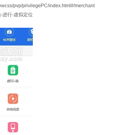
pvp/privilegePC/index.html#/merchant
箱-进行-虚拟定位