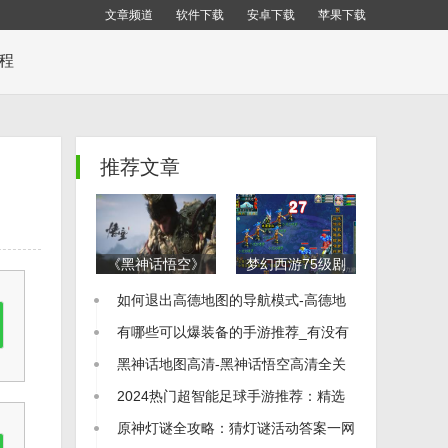
文章频道
软件下载
安卓下载
苹果下载
教程
推荐文章
《黑神话悟空》
梦幻西游75级剧
全地图布局解析
情通关秘籍：全
如何退出高德地图的导航模式-高德地
全地图一览及收
流程详细攻略
集品位置指南
图怎么退出导航
有哪些可以爆装备的手游推荐_有没有
可以爆装备的手游
黑神话地图高清-黑神话悟空高清全关
卡地图图片
2024热门超智能足球手游推荐：精选
足球游戏大全
原神灯谜全攻略：猜灯谜活动答案一网