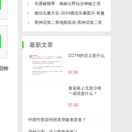
打尽！
光遇破晓季：揭秘云野仙乡神秘之境
微信头像大全-2024微信头像图片-有趣
的微信头像
黑神话第二章地图高清-黑神话第二章
地图介绍
最新文章
CCTN的含义是什么
启特
07-19
黄泉路上无老少猜
一成语是什么？
07-19
中国竹胺农药研发突破者是谁？
揭秘三国：子义究竟是谁？