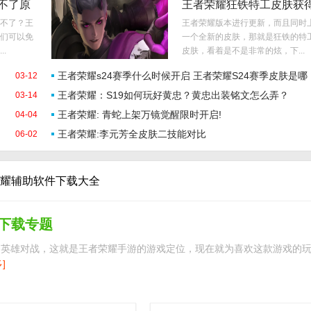
不了原
王者荣耀狂铁特工皮肤获
径一览
不了？王
王者荣耀版本进行更新，而且同时
们可以免
一个全新的皮肤，那就是狂铁的特
.
皮肤，看着是不是非常的炫，下...
王者荣耀s24赛季什么时候开启 王者荣耀S24赛季皮肤是哪
03-12
王者荣耀：S19如何玩好黄忠？黄忠出装铭文怎么弄？
03-14
个英雄
王者荣耀: 青蛇上架万镜觉醒限时开启!
04-04
王者荣耀:李元芳全皮肤二技能对比
06-02
耀辅助软件下载大全
下载专题
、英雄对战，这就是王者荣耀手游的游戏定位，现在就为喜欢这款游戏的
]