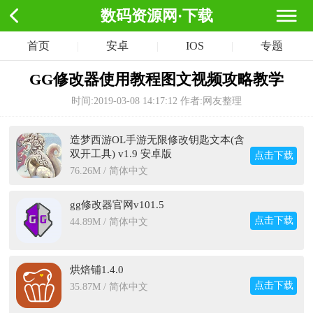
数码资源网·下载
首页
|
安卓
|
IOS
|
专题
GG修改器使用教程图文视频攻略教学
时间:2019-03-08 14:17:12
作者:网友整理
造梦西游OL手游无限修改钥匙文本(含
双开工具) v1.9 安卓版
点击下载
76.26M / 简体中文
gg修改器官网v101.5
点击下载
44.89M / 简体中文
烘焙铺1.4.0
点击下载
35.87M / 简体中文