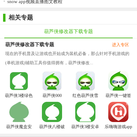
snow app视频直播图文教程
相关专题
葫芦侠修改器下载专题
葫芦侠修改器下载专题
进入专区
现在的手机普及让游戏也开始成为装机必备，那么针对手机游戏的
(单机游戏)辅助工具你值得拥有，葫芦侠修改...
葫芦侠3楼绿色
葫芦侠000
红色葫芦侠雪
葫芦侠一键签
版
花美化版
到工具安卓版
葫芦侠魔盒安
葫芦侠八楼破
葫芦侠3楼安卓
乐嗨嗨游戏app
卓版
解版
无限制版