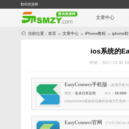
数码资源网
文章中心
当前位置：
首页
→
文章中心
→
iPhone教程
→
iphon
ios系统的E
时间：2017-12-30 10:
EasyConnect手机版
(实现手机与电脑双
类型：
安卓日常应用
大小：
49.99M
easyconnect是由深信服科技倾力打造的
EasyConnect官网
v7.9.9.2103 for 