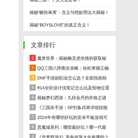
揭秘'畅快淋漓'：含义与绝妙用法大揭秘！
揭秘“BOYSLOVE”的真正含义！
文章排行
1
魔兽世界：揭秘幽灵虎坐骑的获取秘
籍！
2
QQ三国八阵图全攻略：轻松掌握正确
路线
3
DNF手游副职业怎么选？全面指南助
你做出最佳决策！
4
ff14全职业讨伐笔记怎么玩及怪物位置
汇总在哪里？
5
揭秘梦幻西游：九转金丹的价格之谜
及全面解析
6
《三国杀手游：SP刘备武将详细技能
效果解析》
7
2024年有哪些好玩的安卓平板游戏可
以下载推荐？
8
恶魔城系列：哪部最好玩？哪一代最
经典？
9
《造梦西游3》装备掉落大全有哪些？