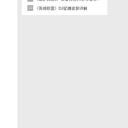
10
《英雄联盟》DJ娑娜皮肤详解