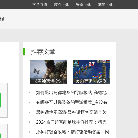
文章频道
软件下载
安卓下载
苹果下载
教程
推荐文章
《黑神话悟空》
梦幻西游75级剧
全地图布局解析
情通关秘籍：全
如何退出高德地图的导航模式-高德地
全地图一览及收
流程详细攻略
集品位置指南
图怎么退出导航
有哪些可以爆装备的手游推荐_有没有
可以爆装备的手游
黑神话地图高清-黑神话悟空高清全关
卡地图图片
2024热门超智能足球手游推荐：精选
足球游戏大全
原神灯谜全攻略：猜灯谜活动答案一网