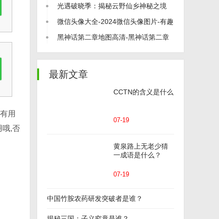
打尽！
光遇破晓季：揭秘云野仙乡神秘之境
微信头像大全-2024微信头像图片-有趣
的微信头像
黑神话第二章地图高清-黑神话第二章
地图介绍
最新文章
CCTN的含义是什么
没有用
07-19
哦,否
黄泉路上无老少猜
一成语是什么？
07-19
中国竹胺农药研发突破者是谁？
揭秘三国：子义究竟是谁？