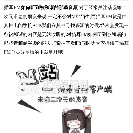
猫耳
FM
如何听到被和谐的那些
音频
.对于经常关注
动漫
等
二
次元
讯息
的朋友来说,一定不会对M站陌生,而
猫耳FM
就是由
其推出的手机APP,我们在其中寻找
资源
的时候,经常会发现一
些被和谐的内容是无法收听的,对猫耳FM如何听到被和谐的
那些音频感兴趣的朋友赶紧往下看吧!同时为大家提供了
猫耳
FM会员分享版
的下载地址哦!