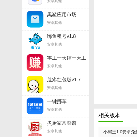
安卓其他
黑鲨应用市场
v1.22.00
安卓其他
嗨鱼租号v1.8
安卓其他
零工一天结一天工
资300v1.8
安卓其他
脸疼红包版v1.7
安卓其他
一键挪车
12123v2.13.8
小霸王抢红包安
安卓其他
相关版本
1.埋雷小号抢头，
煮厨家常菜谱
v1.8.0
2.大小手动转包。
安卓其他
小霸王1.0安卓免