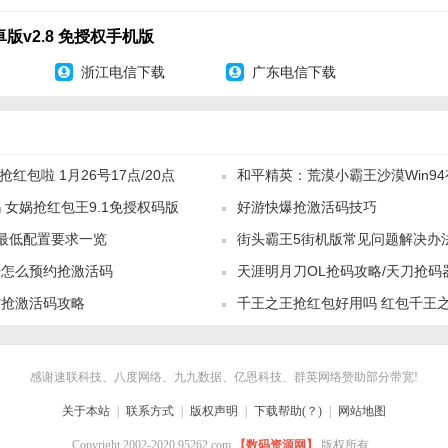
动转包连杀三年不成问题。
版v2.8 免授权手机版
暴力抢包，备注，护群都失效。
浙江电信下载
广东电信下载
适用于任何红包玩法。
多精彩内容等着你！
神偷抢红包免授权码版
同样好用的说~
294848[/download]
1抢红包啦 1月26号17点/20点
和平精英：荒漠小霸王沙漠Win9
 女娲抢红包王9.1免授权码版
好游快爆抢激活码技巧
最低配置要求一览
街头霸王5街机版常见问题解决办
开怎么预约抢激活码
天涯明月刀OL抢码攻略/天刀抢码
信抢激活码攻略
千王之王抢红包好用吗 红包千王之
怎么获得
感谢速联科技、八度网络、九九数据、亿恩科技、群英网络赞助部分带宽!
关于本站
|
联系方式
|
版权声明
|
下载帮助(？)
|
网站地图
Copyright 2002-2020 95262.com
【数码资源网】
版权所有