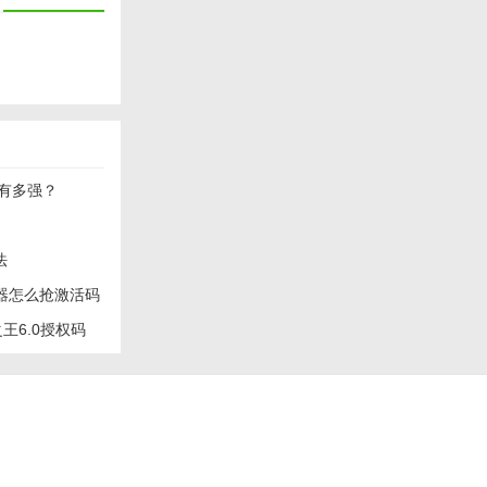
4有多强？
法
器怎么抢激活码
王6.0授权码