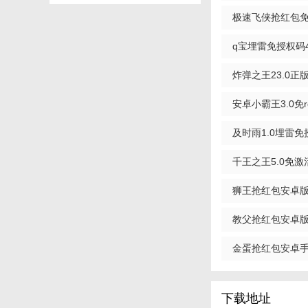
3.强大的红包数据
极速飞侠抢红包免
神器) v1.6 手机版
q宝埋雷免授权码4
v4.8 最新版
炸弹之王23.0正版
最新版
安卓小霸王3.0免
v3.8 单透版
及时雨1.0埋雷免授
卓版
千王之王5.0免激
狮王抢红包安卓版(
教父抢红包安卓版(
金蛋抢红包安卓手机版
版
下载地址