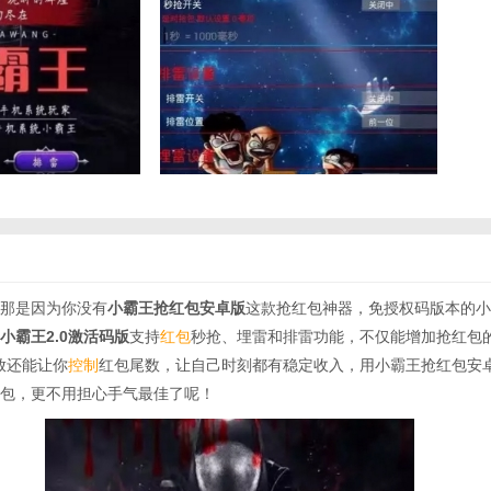
那是因为你没有
小霸王抢红包安卓版
这款抢红包神器，免授权码版本的小
小霸王2.0激活码版
支持
红包
秒抢、埋雷和排雷功能，不仅能增加抢红包
放还能让你
控制
红包尾数，让自己时刻都有稳定收入，用小霸王抢红包安
包，更不用担心手气最佳了呢！