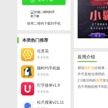
使用二维码下载到手机
本类热门推荐
任意花
APPv3.18.8
应用介绍
安卓其他
都说
抢红包
比较难，
随时约手机版
v2.9.1
件可是相当强悍的，
安卓其他
2.0激活码的
免费
发
打字接单v1.9
也不用抱怨抢不到红
安卓其他
松尺搜索v21.11