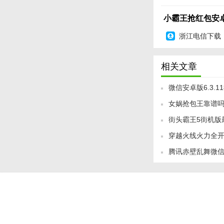
4.小白娱乐群，手
小霸王抢红包安卓
5.红包转到群外，
浙江电信下载
6.手动转包功能。
抢红包软件2016
中有更
相关文章
[download]294886,
微信安卓版6.3.1
女娲抢包王靠谱吗
街头霸王5街机版
在哪里下载
穿越火线火力全
腾讯赤壁乱舞微