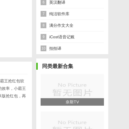
英汉翻译
6
纯洁软件库
7
满分作文大全
8
iCost语音记账
9
拍拍译
10
同类最新合集
霸王抢红包软
的效率，小霸王
卓版抢红包，再
奈斯TV