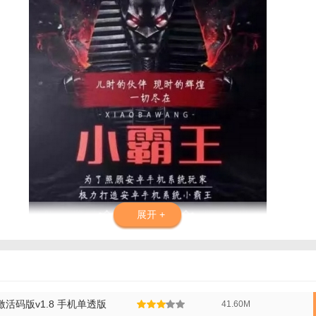
展开 +
卓版功能介绍：
手动转包。大号收尾。完美
永远不会输。
激活码版v1.8 手机单透版
41.60M