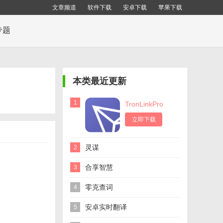
文章频道
软件下载
安卓下载
苹果下载
专题
本类最近更新
1
TronLinkPro
立即下载
灵谋
2
合享智慧
3
零克查词
4
安卓实时翻译
5