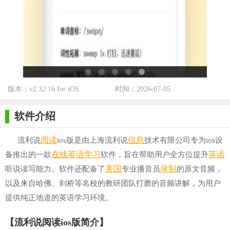
版本：v2.32.16 for iOS
时间：2026-07-05
软件介绍
阅读
信息
流利说
ios版是由上海流利说
技术有限公司专为ios设
在线英语学习
英语
备推出的一款
软件，旨在帮助用户全方位提升
美国
录制
听说读写能力。软件还配备了
专业播音员
的原文音频，
以及来自哈佛、剑桥等名校的教研团队打磨的音频讲解，为用户
提供纯正地道的英语学习环境。
【流利说阅读ios版简介】