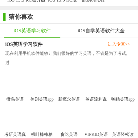
iOS 15.5 RC版升级_iOS 15.5 RC版一键刷机教程
2. 注册登录：打开软件后进行注册登录，完善个人信息。
猜你喜欢
3. 进行词汇量测试：点击“我”，选择“英语水平定级测试”，开
始测试以了解自己的英文水平。
iOS英语学习软件
iOS自学英语软件大全
4. 浏览文章：在软件首页浏览每日精选的文章，选择感兴趣
iOS英语学习软件
进入专区>>
的文章进行学习。
现在利用手机软件能够让我们很好的学习英语，不管是为了考试,
5. 学习文章：点击文章进入学习页面，点击下方的播放图标
过...
开始播听文章。同时可以利用前进后退、加速减速等功能调整播
放进度。在学习过程中可以随时标记生词和重点句子。
6. 完成课后练习：完成文章学习后，进行课后练习巩固所学
知识。
微鸟英语
美剧英语app
新概念英语
英语流利说
鸭鸭英语app
iOS版
iOS版
【流利说阅读ios版推荐】
流利说阅读ios版是一款非常优秀的英语学习软件，它拥有丰
富的学习资源、纯正地道的英语学习环境以及专业的教研团队打
考研英语真
枫叶棒棒糖
贪吃英语
VIPKID英语
英语轻松读
磨的学习内容。无论是想要提高英语听说读写能力的学生，还是