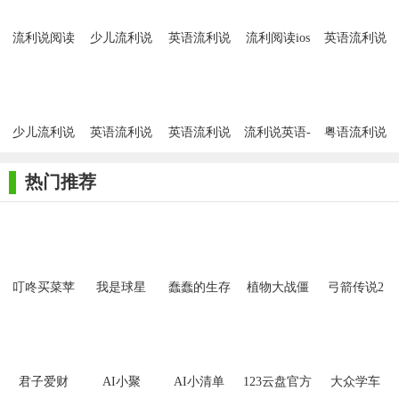
流利说阅读
少儿流利说
英语流利说
流利阅读ios
英语流利说
iOS版
iOS版
版
iOS版
少儿流利说
英语流利说
英语流利说
流利说英语-
粤语流利说
苹果版
2023
免费学英语
手机app
热门推荐
【流利说阅读ios版技巧】
1. 利用词汇量测试：在开始使用流利说阅读前，建议进行词
汇量测试，以便软件能够准确理解用户的英文能力，并推荐合适
的学习内容。
叮咚买菜苹
我是球星
蠢蠢的生存
植物大战僵
弓箭传说2
果手机版
2. 标记重点生词：在阅读过程中，遇到不认识的单词可以随
尸2拓维版
时标记，方便之后记忆和复习。
3. 跟读练习：利用软件中的音频讲解和播音员朗读功能，进
君子爱财
AI小聚
AI小清单
123云盘官方
大众学车
行跟读练习，提高口语发音和语感。