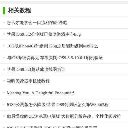
版
4. 课后练习巩固：完成每篇文章的学习后，进行课后练习巩
相关教程
固所学知识，确保学习效果。
怎么才能学会一口流利的韩语呢
5. 制定学习计划：根据自己的学习进度和目标，制定合理的
苹果iOS9.3.2公测版已修复游戏中心bug
学习计划，并坚持每天学习，逐步提升英语水平。
【流利说阅读ios版内容】
16G版iPhone6s升级到128g之后能升级到ios9.2么
1. 每日精选文章：软件根据用户的英文水平每日精选一篇有
与iOS降级说再见 苹果关闭iOS9.3.5/10.0.1刷机验证
价值的观点、有情怀的事件和有趣味的资讯的外刊文章。
苹果iOS9.3.3越狱成功截图为证
2. 音频讲解：来自哈佛、剑桥等名校的教研团队为用户提供
福昕阅读器手机版教程
每篇文章的音频讲解，深入挖掘知识点和外国文化。
Meeting You, A Delightful Encounter!
3. 生词标注与复习：用户可以标记需要学习的单词，并通过
复习功能巩固记忆。
iOS9公测版怎么降级/苹果iOS9公测版怎么降级8.4教程
【流利说阅读ios版用法】
做最懂你的UC浏览器电脑版 大数据分析兴趣、个性化阅读推
荐
1. 下载安装：在App Store中搜索“流利说阅读”并下载安装。