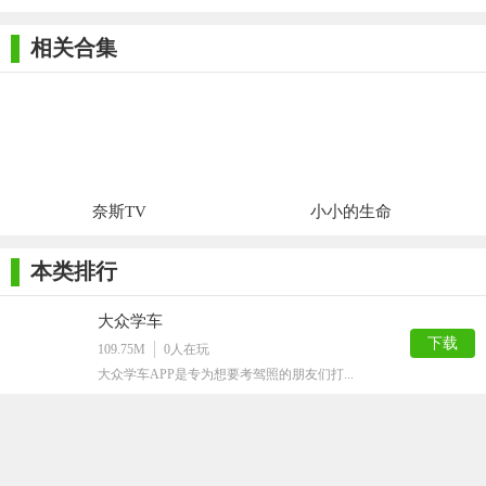
题app
app
iOS版
iOS版
app
想要提升英语水平的职场人士，都可以通过这款软件实现自己的
相关合集
学习目标。因此，我强烈推荐大家下载并使用流利说阅读ios版来
学习英语。
奈斯TV
小小的生命
本类排行
大众学车
下载
109.75M
0
人在玩
大众学车APP是专为想要考驾照的朋友们打...
平安好房拓ios版
下载
116.61M
0
人在玩
平安好房拓ios版是平安好房(上海)电子...