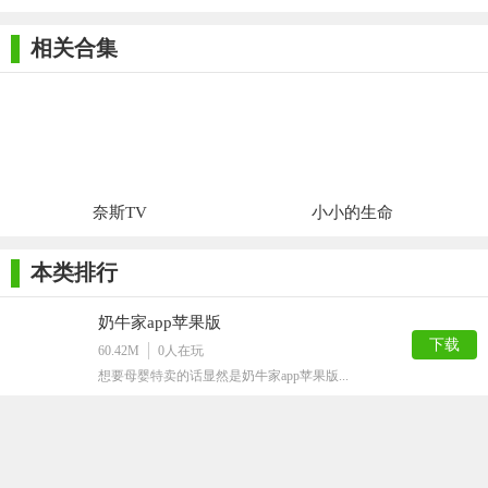
机iOS
机
app苹果版
件
相关合集
奈斯TV
小小的生命
本类排行
奶牛家app苹果版
下载
60.42M
0
人在玩
想要母婴特卖的话显然是奶牛家app苹果版...
爆火车苹果版
下载
51.31M
0
人在玩
最近见到的怎么都是爆火车苹果版这么暴力的...