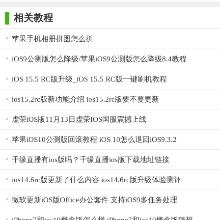
版
【简拼ios版内容】
相关教程
1. 模板库：包含多种风格模板，用户可根据需要选择并编
辑。
苹果手机相册拼图怎么拼
2. 图片管理：支持从相册导入照片，进行裁剪、旋转等预处
iOS9公测版怎么降级/苹果iOS9公测版怎么降级8.4教程
理。
iOS 15.5 RC版升级_iOS 15.5 RC版一键刷机教程
3. 文字编辑：提供多种字体、颜色和排版方式，方便用户添
ios15.2rc版新功能介绍 ios15.2rc版要不要更新
加个性化文字。
虚荣iOS版11月13日虚荣IOS国服震撼上线
4. 贴纸与滤镜：丰富的贴纸库和滤镜效果，让图片更加生动
有趣。
苹果iOS10公测版回滚教程 iOS 10怎么退回iOS9.3.2
5. 作品保存与分享：支持保存至本地相册，并一键分享至社
千缘直播有ios版吗？千缘直播ios版下载地址链接
交平台。
ios14.6rc版更新了什么内容 ios14.6rc版升级体验测评
【简拼ios版用法】
微软更新iOS版Office办公套件 支持iOS9多任务处理
1. 选择模板：打开简拼iOS版，从模板库中选择喜欢的模板。