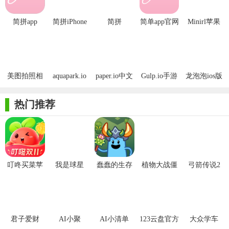
简拼app
简拼iPhone
简拼
简单app官网
Minirl苹果
版
版
【简拼ios版特色】
1. 海量模板：提供多种风格、主题的模板，如简约、复古、
美图拍照相
aquapark.io
paper.io中文
Gulp.io手游
龙泡泡ios版
清新等，满足不同用户的审美偏好。
机APP
手游IOS版
IOS版
ios版
2. 智能布局：根据用户选择的照片数量和比例，自动推荐最
热门推荐
佳布局方案，让拼贴更加和谐美观。
3. 创意编辑：支持添加文字、贴纸、滤镜等装饰元素，让图
片更具个性和创意。
叮咚买菜苹
我是球星
蠢蠢的生存
植物大战僵
弓箭传说2
4. 高清输出：确保拼接后的图片保持高清画质，适合打印或
果手机版
尸2拓维版
用于各种高清显示设备。
5. 一键分享：支持将作品直接分享至社交媒体平台，如微
信、微博、Instagram等，与好友共享美好瞬间。
君子爱财
AI小聚
AI小清单
123云盘官方
大众学车