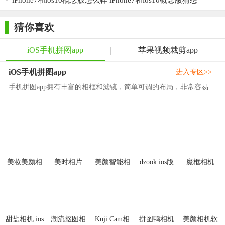
iPhone7和ios10概念版怎么样 iPhone7和ios10概念版猜想
2. 导入照片：从相册中选择要拼接的照片，根据模板提示进
行布局调整。
猜你喜欢
3. 编辑图片：对照片进行裁剪、旋转等处理，添加文字、贴
纸和滤镜效果。
iOS手机拼图app
苹果视频裁剪app
4. 预览与调整：预览拼接效果，根据需要进行微调。
iOS手机拼图app
进入专区>>
手机拼图app拥有丰富的相框和滤镜，简单可调的布局，非常容易...
5. 保存与分享：保存作品至本地相册，或直接分享至社交媒
体平台。
【简拼ios版推荐】
简拼iOS版以其丰富的模板库、智能布局功能和便捷的分享方
式，成为众多用户喜爱的图片拼接工具。无论你是摄影爱好者还
美妆美颜相
美时相片
美颜智能相
dzook ios版
魔框相机
是社交媒体达人，都能在这款软件中找到属于自己的创作乐趣。
机
机app
本
推荐下载简拼iOS版，开启你的创意拼贴之旅！
甜盐相机 ios
潮流抠图相
Kuji Cam相
拼图鸭相机
美颜相机软