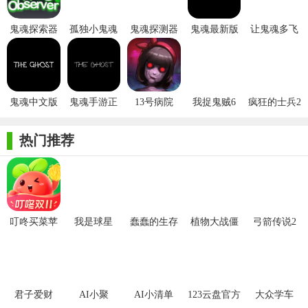
1. 丰富的场景设计：游戏包含多个不同的场景，每个场景都
鬼魂探索器
孤独小鬼魂
鬼魂探测器
鬼魂最新版
让鬼魂多飞
充满神秘和诡异的气息，为玩家带来沉浸式的游戏体验。
苹果版
iPhone版
苹果版
2024
一会儿iOS
版
2. 多样化的谜题设计：游戏中的谜题种类繁多，需要玩家运
用智慧和勇气去解决，增加了游戏的挑战性和趣味性。
鬼魂中文版
鬼魂手游正
13号病院
我捉鬼贼6
疯狂的士兵2
3. 紧张刺激的游戏氛围：游戏中的音效和画面设计都非常出
版
色，为玩家营造了一个紧张刺激的游戏氛围，让玩家更加投入游
热门推荐
戏。
【鬼魂玩法】
1. 线索收集系统：玩家可以在游戏中收集各种线索，通过组
合和分析线索来解开谜题。
叮咚买菜苹
我是球星
蠢蠢的生存
植物大战僵
弓箭传说2
果手机版
尸2拓维版
2. 道具使用系统：游戏中有多种道具可以帮助玩家应对幽灵
和陷阱，提高生存能力。
3. 存档与读档功能：游戏支持存档和读档功能，让玩家可以
君子爱财
AI小聚
AI小清单
123云盘官方
大众学车