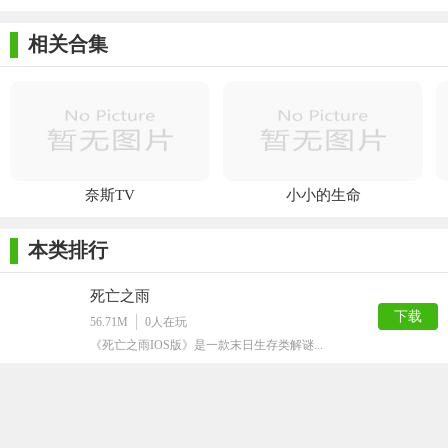
(Tinker
日ios
Island)
相关合集
奈斯TV
小小的生命
本类排行
死亡之雨
下载
56.71M
0
人在玩
《死亡之雨IOS版》是一款末日生存类解谜...
道途沉浮
下载
41.62M
0
人在玩
道途沉浮是一款很有意思的闯关冒险小游戏！...