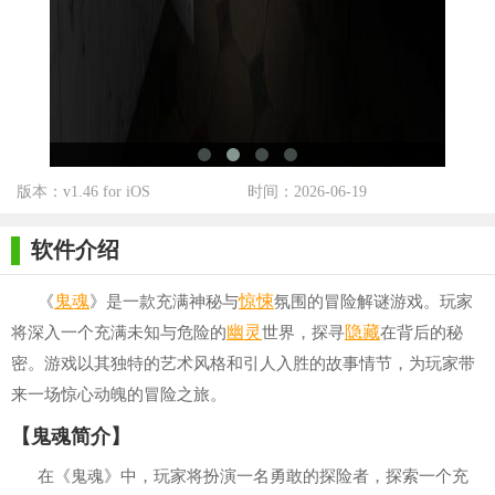
版本：v1.46 for iOS
时间：2026-06-19
软件介绍
鬼魂
惊悚
《
》是一款充满神秘与
氛围的冒险解谜游戏。玩家
幽灵
隐藏
将深入一个充满未知与危险的
世界，探寻
在背后的秘
密。游戏以其独特的艺术风格和引人入胜的故事情节，为玩家带
来一场惊心动魄的冒险之旅。
【鬼魂简介】
在《鬼魂》中，玩家将扮演一名勇敢的探险者，探索一个充