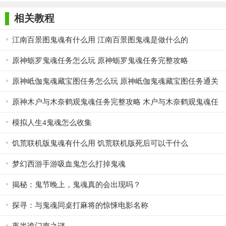
随时暂停和继续游戏。
版
相关教程
4. 多人合作模式：游戏支持多人在线合作，玩家可以邀请朋
友一起探索这个神秘的幽灵世界。
江南百景图鬼魂有什么用 江南百景图鬼魂是做什么的
【鬼魂优势】
原神蛎罗鬼魂任务怎么玩 原神蛎罗鬼魂任务完整攻略
1. 独特的艺术风格：游戏采用独特的艺术风格，为玩家带来
原神岻伽鬼魂藏宝图任务怎么玩 原神岻伽鬼魂藏宝图任务通关
一种全新的视觉体验。
方法
原神木户与木奈鹤观鬼魂任务完整攻略 木户与木奈鹤观鬼魂任
2. 引人入胜的故事情节：游戏的故事情节丰富且引人入胜，
务怎么做
让玩家在解谜的同时也能享受到精彩的剧情。
模拟人生4鬼魂怎么收集
3. 多样化的游戏玩法：游戏不仅有丰富的解谜元素，还有紧
饥荒联机版鬼魂有什么用 饥荒联机版死后可以干什么
张刺激的生存挑战，满足了不同类型玩家的需求。
梦幻西游手游吸血鬼怎么打掉鬼魂
【鬼魂测评】
揭秘：鬼节晚上，鬼魂真的会出现吗？
《鬼魂》以其独特的艺术风格和引人入胜的故事情节赢得了
众多玩家的喜爱。游戏中的谜题设计巧妙且富有挑战性，让玩家
探寻：与鬼魂同桌打麻将的惊悚电影名称
在解谜的过程中不断感受到成就感。同时，游戏紧张刺激的氛围