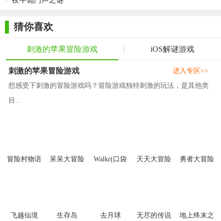
夜半诡门声之谜
也让玩家在探索过程中始终保持高度的紧张感。多人合作模式的
加入更是增加了游戏的互动性和趣味性。总的来说，《鬼魂》是
猜你喜欢
一款值得一试的冒险解谜游戏。
刺激的苹果冒险游戏
iOS解谜游戏
刺激的苹果冒险游戏
进入专区>>
想感受下刺激的冒险游戏吗？冒险游戏独特刺激的玩法，是其他类
目...
冒险村物语
呆呆大冒险
Walkr(口袋
天天大冒险
勇者大冒险
里的银河冒
险)
飞越仙境
生存岛
去月球
无尽的传说
地上终末之