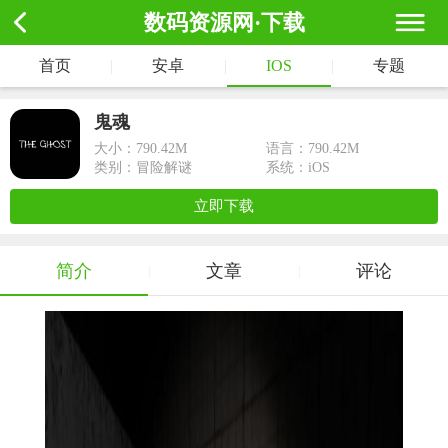
数码资源网·下载
首页
|
安卓
|
IOS
|
专题
鬼魂
大小：
790.42M
语言：790.42M
类别：冒险解谜
系统：iOS
立即下载
简介
文章
评论
|
|