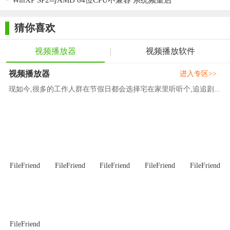
WinXP SP2与AMD 64位CPU不兼容 系统频重启
定，占用资源少，不会对电脑性能造成负担。总体来说，优酷蓝
影播放器64位是一款值得推荐的本地视频播放器。
猜你喜欢
视频播放器
视频播放软件
视频播放器
进入专区>>
现如今,很多的工作人群在节假日都会选择宅在家里听听个,追追剧...
FileFriend
FileFriend
FileFriend
FileFriend
FileFriend
FileFriend