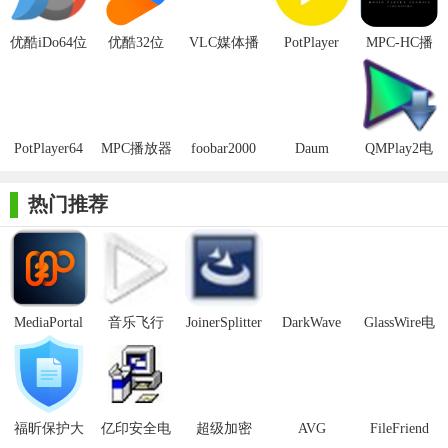
4. 订阅更新提醒：左导航加入订阅更新功能，让用户可以及
优酷iDo64位
优酷32位
VLC媒体播
PotPlayer
MPC-HC播
时了解最新的视频更新情况。
放器 win7
Beta32位/64
放器 64位
64位
位最新版
【优酷蓝影播放器64位亮点】
1. 极简设计风格：优酷蓝影播放器采用极简的设计风格，界
PotPlayer64
MPC播放器
foobar2000
Daum
QMPlay2电
面简洁明了，易于上手。
位最新版
64位
中文64位
PotPlayer 64
脑版(32
位中文版
位/64位)
2. 极速启动与响应：软件启动速度快，响应及时，无需长时
热门推荐
间等待即可开始播放视频。
3. 边看边选功能：在播放视频时，用户仍然可以浏览其他视
频内容，实现边看边选，提升观影体验。
MediaPortal
音乐飞行
JoinerSplitter
DarkWave
GlassWire电
4. 低资源占用：软件运行稳定，占用系统资源少，不会对电
Mcool
Studio32位
脑版
脑性能造成负担。
5. 免费使用：优酷蓝影播放器是一款免费软件，用户可以无
限制地使用其所有功能。
福昕保护大
亿印安全电
超级加密
AVG
FileFriend