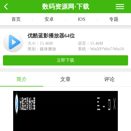
数码资源网·下载
首页
|
安卓
|
IOS
|
专题
优酷蓝影播放器64位
大小：
15.46M
语言：15.46M
类别：媒体播放
系统：WinXP/Win7/Win10
立即下载
简介
文章
评论
|
|