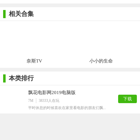
相关合集
奈斯TV
小小的生命
本类排行
飘花电影网2019电脑版
下载
7M
38333
人在玩
平时休息的时候喜欢在家里看电影的朋友们飘...
草民影音妨在线观看
下载
5M
29559
人在玩
草民电影网上有一个宅男福利板块，也就是草...