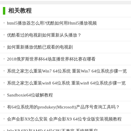
师正式版
子印客户端
3000免费版
Antivirus
【优酷蓝影播放器64位用法】
Free Edition
相关教程
1. 下载安装：从官方网站或其他可信渠道下载优酷蓝影播放
器的安装包，双击打开并按照提示进行安装。
html5播放器怎么用?优酷如何用Html5播放视频
2. 打开文件：安装完成后，打开软件，在主界面点击“打开文
优酷看过的电视剧如何重新从头播放？
件”按钮，选择想要播放的视频文件。
如何重新播放优酷已观看的电视剧
3. 播放控制：使用播放控制按钮（如播放/暂停、快进、快退
2018俄罗斯世界杯64场直播世界杯比赛在哪看
等）来控制视频的播放进度。
系统之家怎么重装Win7 64位系统 重装Win7 64位系统步骤一览
4. 设置与管理：用户可以在软件设置中进行个性化设置，如
快捷键设置、播放记录管理等。
系统之家怎么重装win8 64位系统 重装win8 64位系统步骤一览
【优酷蓝影播放器64位测评】
Sandboxie64位破解教程
优酷蓝影播放器64位以其简洁明了的界面设计、流畅高清的
有64位系统用的produkey(Microsoft)产品序号查询工具吗？
播放体验以及丰富的功能特点赢得了用户的广泛好评。它不仅能
够满足用户播放本地视频的基本需求，还提供了许多实用的附加
会声会影X9怎么安装 会声会影X9 64位专业版安装视频教程
功能，如播放记录管理、订阅更新提醒等。此外，软件运行稳