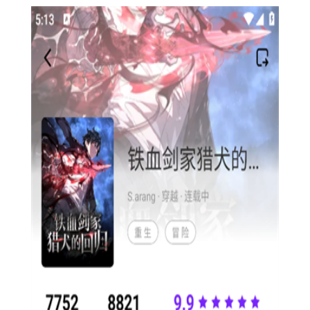
漫画
设计
综合
创作
阅
漫引力正版2026是一款专为
爱好者
的
与
读
工具
编辑
，集成了漫画创作、
、分享以及阅读漫画的多种功
能。它支持多种画笔工具、丰富的色彩和线条选择，让用户能够
轻松地绘制出自己的漫画作品。此外，还提供了漫画素材库、模
板和教程，帮助用户提升创作效率和质量。同时，它也支持在线
分享和发布功能，让用户的作品能够轻松地被更多人看到和欣
赏。
1. 快捷键操作：漫引力正版2026支持多种快捷键操作，
如“Ctrl+C”复制、“Ctrl+V”粘贴、“Ctrl+S”保存等，可以大大提高
绘图效率。
2. 画笔和颜色选择：在创作时，可以通过选择不同的画笔和
颜色来达到理想的绘图效果。此外，还可以通过调整画笔的透明
度和粗细来丰富作品的表现力。
3. 素材库和模板：利用内置的素材库和模板，可以快速地创
建出高质量的漫画作品。用户还可以将常用的素材和模板保存为