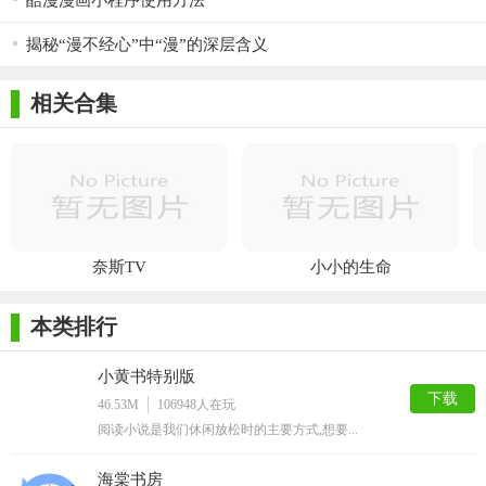
酷漫漫画小程序使用方法
揭秘“漫不经心”中“漫”的深层含义
相关合集
奈斯TV
小小的生命
本类排行
小黄书特别版
下载
46.53M
106948
人在玩
阅读小说是我们休闲放松时的主要方式,想要...
海棠书房