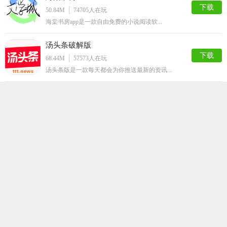
下载
50.84M
74705
人在玩
海棠书房app是一款自由免费的小说阅读软...
汤头条破解版
下载
68.44M
57573
人在玩
汤头条版是一款每天都会为你推送最新的资讯...
ss导航
下载
50.48M
50010
人在玩
ss导航app是一款拥有大量的漫画资源的...
嘿嘿连载官方安卓版
下载
64.43M
41665
人在玩
追剧有追剧神器，追漫画当然得用嘿嘿连载a...
静读小说阅读手机版
下载
59.91M
35902
人在玩
想要看到更多的小说，那就不要错过这款非常...