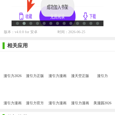
3. 在需要时使用编辑工具对作品进行裁剪、旋转、缩放等操
作。
4. 完成后，选择“保存”或“分享”将作品保存到本地或上传至云
版本：v4.0.0 for 安卓
时间：2026-06-25
端进行分享。
5. 访问社区版块与其他用户交流互动，提升创作水平。
相关应用
漫引力正版2026以其丰富的功能和易用性受到了广大漫画爱
好者的喜爱。无论是初学者还是资深创作者，都能在这里找到适
合自己的工具和资源。如果你热爱漫画创作，那么漫引力正版
2026绝对是你不可错过的选择。
漫引力2026
漫引力正版
漫引力漫画
漫天空正版
漫引力
app正版
2026
漫引力漫画
漫引力官方
漫引力漫画
漫引力漫画
美漫园2026
版
app官方
无广告版
官方版免广
告